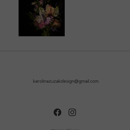
karolinazuzakdesign@gmail.com