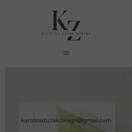
karolinazuzakdesign@gmail.com